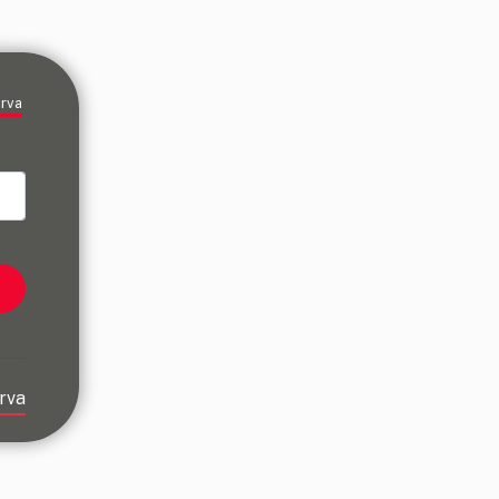
erva
rva