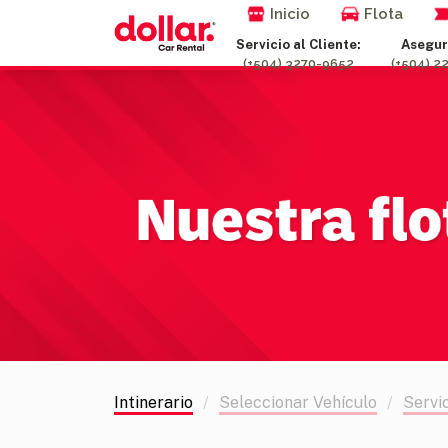
Inicio
Flota
Servicio al Cliente:
Asegur
(+504) 3270-9652
(+504) 2
Intinerario
Seleccionar Vehículo
Servi